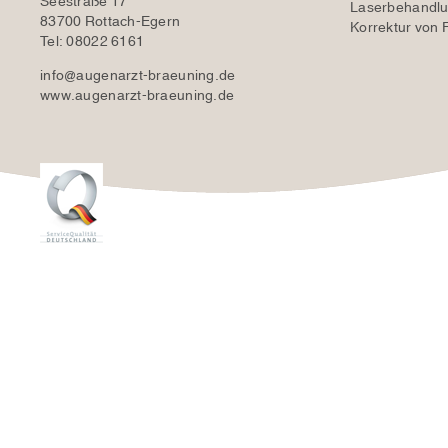
Seestraße 17
Laserbehandl
83700 Rottach-Egern
Korrektur von F
Tel: 08022 6161
info@augenarzt-braeuning.de
www.augenarzt-braeuning.de