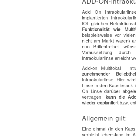
ADD-ON-Intraoku
Add On Intraokularlins
implantierten Intraokula
IOL gleichen Refraktions
Funktionalität wie Multifo
beispielsweise vor vielen
nicht am Markt waren) a
nun Brillenfreiheit wü
Voraussetzung durch
Intraokularlinse erreicht 
Add-on Multifokal Intr
zunehmender Beliebthei
Intraokularlinse. Hier wi
Linse in den Kapslesack i
On Linse darüber abgelegt
vertragen,
kann die Add
wieder explantiert
bzw. en
Allgemein gilt:
Eine einmal (in den Kapse
verbleibt lebenslang im 