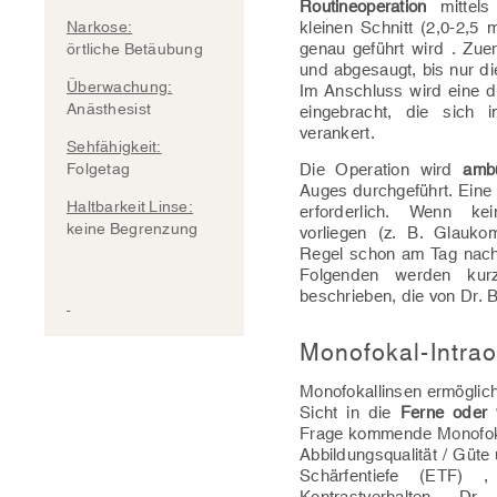
Routineoperation
mittel
Narkose:
kleinen Schnitt (2,0-2,5
genau geführt wird . Zuer
örtliche Betäubung
und abgesaugt, bis nur die
Überwachung:
Im Anschluss wird eine dü
Anästhesist
eingebracht, die sich 
verankert.
Sehfähigkeit:
Folgetag
Die Operation wird
ambu
Auges durchgeführt. Eine 
Haltbarkeit Linse:
erforderlich. Wenn ke
keine Begrenzung
vorliegen (z. B. Glauko
Regel schon am Tag nach
Folgenden werden kurz 
beschrieben, die von Dr. 
Monofokal-Intrao
Monofokallinsen ermöglich
Sicht in die
Ferne oder
Frage kommende Monofokal
Abbildungsqualität / Güte
Schärfentiefe (ETF) 
Kontrastverhalten. D