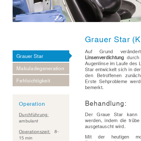
Grauer Star (K
Auf Grund verände
Grauer Star
Linsenverdichtung
durch Z
Augenlinse im Laufe des 
Makuladegeneration
Star entwickelt sich in d
den Betroffenen zunäc
Fehlsichtigkeit
Erste Sehprobleme werd
bemerkt.
Behandlung:
Operation
Der Graue Star kan
Durchführung:
werden, indem die trübe 
ambulant
ausgetauscht wird.
Operationszeit:
8-
Mit der heutigen mo
15 min