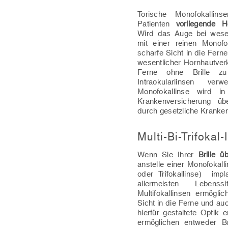
Torische Monofokallins
Patienten
vorliegende 
Wird das Auge bei wese
mit einer reinen Monofok
scharfe Sicht in die Fern
wesentlicher Hornhautver
Ferne ohne Brille zu
Intraokularlinsen ve
Monofokallinse wird i
Krankenversicherung üb
durch gesetzliche Kranke
Multi-Bi-Trifokal-
Wenn Sie Ihrer
Brille ü
anstelle einer Monofokalli
oder Trifokallinse) impl
allermeisten Lebenss
Multifokallinsen ermögli
Sicht in die Ferne und au
hierfür gestaltete Optik 
ermöglichen entweder Bri