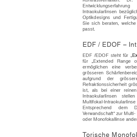
Entwicklungserfahr
Intraokularlinsen bezügli
Optikdesigns und Fertig
Sie sich beraten, welche 
passt.
EDF / EDOF – Int
EDF /EDOF steht für „
Ex
für „Extended Range of
ermöglichen eine verbe
grösseren Schärfenberei
aufgrund der grössere
Refraktionssicherheit grö
ist, als bei einer reine
Intraokularlinsen stel
Multifokal-Intraokula
Entsprechend dem De
Verwandschaft“ zur Multi- b
oder Monofokallinse ander
Torische Monofok